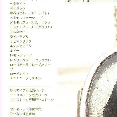
ペタライト
ペリドット
蛍石（ブルーフローライト）
メタモルフォーシス 白
メタモルフォーシス ピンク
モルガナイト（ピンクベリル）
モルダバイト
ラピスラズリ
リビアングラス
ルチルクォーツ
ルビー
レモンクォーツ
レムリアンシードクリスタル
ローズオーラ（ローズクォー
ツ）
ロードナイト
２０１２ｌクリスタル
浄化アイテム販売ページ
ＣＬＣストーン販売ページ
ＢＦストーン専用浄化ストーン
ブレスレット浄化方法
浄化方法注意事項