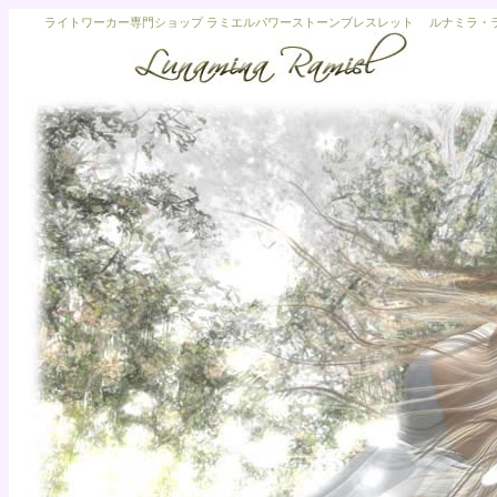
ライトワーカー専門ショップ ラミエルパワーストーンブレスレット ルナミラ・