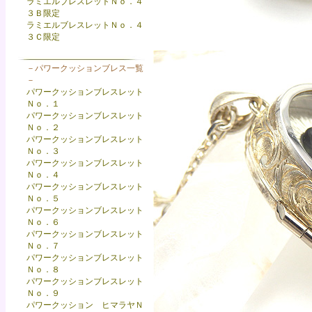
ラミエルブレスレットＮｏ．４
３Ｂ限定
ラミエルブレスレットＮｏ．４
３Ｃ限定
－パワークッションブレス一覧
－
パワークッションブレスレット
Ｎｏ．１
パワークッションブレスレット
Ｎｏ．２
パワークッションブレスレット
Ｎｏ．３
パワークッションブレスレット
Ｎｏ．４
パワークッションブレスレット
Ｎｏ．５
パワークッションブレスレット
Ｎｏ．６
パワークッションブレスレット
Ｎｏ．７
パワークッションブレスレット
Ｎｏ．８
パワークッションブレスレット
Ｎｏ．９
パワークッション ヒマラヤＮ