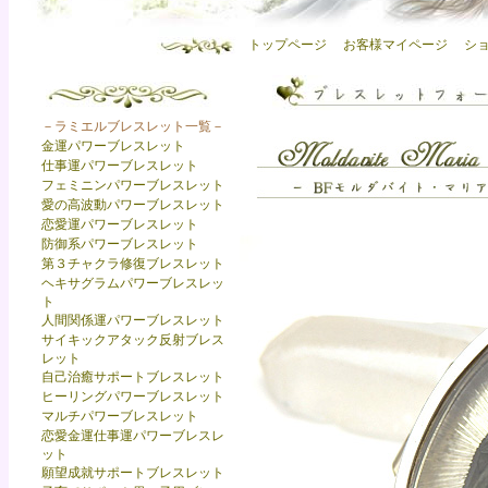
トップページ
お客様マイページ
シ
－ラミエルブレスレット一覧－
金運パワーブレスレット
仕事運パワーブレスレット
フェミニンパワーブレスレット
愛の高波動パワーブレスレット
恋愛運パワーブレスレット
防御系パワーブレスレット
第３チャクラ修復ブレスレット
ヘキサグラムパワーブレスレッ
ト
人間関係運パワーブレスレット
サイキックアタック反射ブレス
レット
自己治癒サポートブレスレット
ヒーリングパワーブレスレット
マルチパワーブレスレット
恋愛金運仕事運パワーブレスレ
ット
願望成就サポートブレスレット