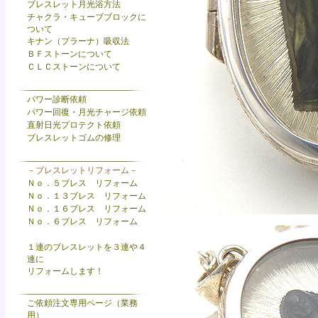
ブレスレット月光浴方法
チャクラ・キューブブロックに
ついて
キナン（プラーナ）吸収法
ＢＦストーンについて
ＣＬＣストーンについて
パワー診断依頼
パワー回復・月光チャージ依頼
直射日光プロテクト依頼
ブレスレットゴムの修理
－ブレスレットリフォーム－
Ｎｏ．５ブレス リフォーム
Ｎｏ．１３ブレス リフォーム
Ｎｏ．１６ブレス リフォーム
Ｎｏ．６ブレス リフォーム
１連のブレスレットを３連や４
連に
リフォームします！
ご依頼注文専用ページ（業務
用）