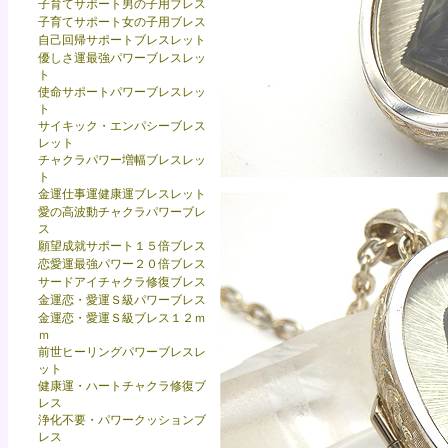
子育てサポート男の子用ブレス
子育てサポート女の子用ブレス
自己回帰サポートブレスレット
優しさ運最強パワーブレスレッ
ト
使命サポートパワーブレスレッ
ト
サイキック・エンパシーブレス
レット
チャクラパワー増幅ブレスレッ
ト
金運仕事運健康運ブレスレット
愛の高波動チャクラパワーブレ
ス
願望成就サポート１５倍ブレス
恋愛運最強パワー２０倍ブレス
サードアイチャクラ修復ブレス
金運恋・愛運Ｓ級パワーブレス
金運恋・愛運Ｓ級ブレス１２ｍ
ｍ
前世ヒーリングパワーブレスレ
ット
健康運・ハートチャクラ修復ブ
レス
浄化不要・パワークッションブ
レス