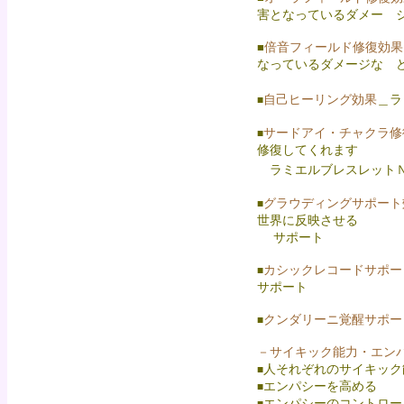
害となっているダメー 
倍音フィールド修復効果
■
なっているダメージな 
自己ヒーリング効果
＿ラ
■
サードアイ・チャクラ修
■
修復してくれます
ラミエルブレスレット
グラウディングサポート
■
世界に反映させる
サポート
カシックレコードサポー
■
サポート
クンダリーニ覚醒サポー
■
－サイキック能力・エン
人それぞれのサイキック
■
エンパシーを高める
■
エンパシーのコントロー