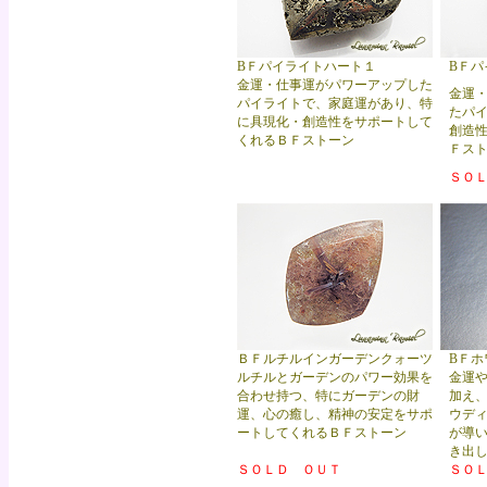
BＦパイライトハート１
BＦパ
金運・仕事運がパワーアップした
金運
パイライトで、家庭運があり、特
たパ
に具現化・創造性をサポートして
創造
くれるＢＦストーン
Ｆス
ＳＯ
ＢＦルチルインガーデンクォーツ
BＦ
ルチルとガーデンのパワー効果を
金運
合わせ持つ、特にガーデンの財
加え
運、心の癒し、精神の安定をサポ
ウデ
ートしてくれるＢＦストーン
が導
き出
ＳＯＬＤ ＯＵＴ
ＳＯ