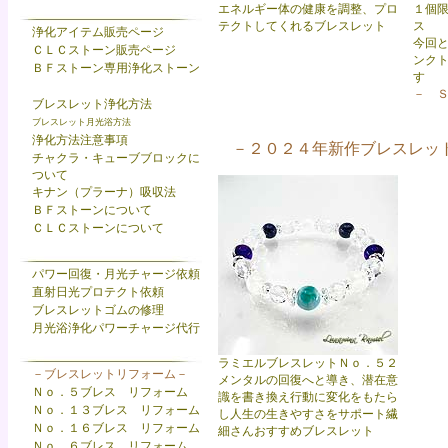
エネルギー体の健康を調整、プロ
１個
テクト
してくれるブレスレット
ス
浄化アイテム販売ページ
今回
ＣＬＣストーン販売ページ
ンク
ＢＦストーン専用浄化ストーン
す
－ 
ブレスレット浄化方法
ブレスレット月光浴方法
浄化方法注意事項
－２０２４年新作ブレスレッ
チャクラ・キューブブロックに
ついて
キナン（プラーナ）吸収法
ＢＦストーンについて
ＣＬＣストーンについて
パワー回復・月光チャージ依頼
直射日光プロテクト依頼
ブレスレットゴムの修理
月光浴浄化パワーチャージ代行
ラミエルブレスレットＮｏ．５２
－ブレスレットリフォーム－
メンタルの回復へと導き、潜在意
Ｎｏ．５ブレス リフォーム
識を書き換え行動に変化をもたら
Ｎｏ．１３ブレス リフォーム
し人生の生きやすさをサポート繊
Ｎｏ．１６ブレス リフォーム
細さんおすすめブレスレット
Ｎｏ．６ブレス リフォーム