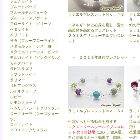
フェナカイト
ブルートパーズ
ブルールチルクォーツ
ラミエルブレスレットＮｏ．４８
ラミ
ブルーレースアゲート
９
フローライト グリーン
エネルギー体と心身を癒し、愛の
幻の
ペタライト
高波動を高めるブレスレット
ｏ．
ペリドット
２０１８年リニューアルブレスレ
シー
蛍石（ブルーフローライト）
ット
レス
メタモルフォーシス 白
メタモルフォーシス ピンク
モルガナイト（ピンクベリル）
－ ２０１９年新作ブレスレット －
モルダバイト
ラピスラズリ
ラブラドライト
ラリマー
リビアングラス
ルチルクォーツ
ルビー
レモンクォーツ
レムリアンシードクリスタル
ラミエルブレスレットＮｏ．５１
ラミ
ローズオーラ（ローズクォー
３ 
ツ）
生霊からも守る効果を有する
11
m
ロードナイト
エクストリームシールドブレスレ
用！
２０１２ｌクリスタル
ット
の３倍効果
に
加え、健康運、
恋愛
自己治癒サポート効果で、肉体、
ーの