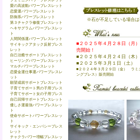
フェミニンパワーブレスレット
愛の高波動パワーブレスレット
恋愛運パワーブレスレット
防御系パワーブレスレット
※石が不足している場合は
第３チャクラ修復ブレスレット
ヘキサグラムパワーブレスレッ
ト
人間関係運パワーブレスレット
■
２０２５年４月２８日（月）
サイキックアタック反射ブレス
売開始！
レット
自己治癒サポートブレスレット
■
２０２５年４月２４日（木）
ヒーリングパワーブレスレット
■
２０２５年３月１日（土） 
マルチパワーブレスレット
■
２０２４年３月２９日（金） ラミ
恋愛金運仕事運パワーブレスレ
ングブレス）販売開始
ット
願望成就サポートブレスレット
子育てサポート男の子用ブレス
子育てサポート女の子用ブレス
自己回帰サポートブレスレット
優しさ運最強パワーブレスレッ
ト
使命サポートパワーブレスレッ
ト
サイキック・エンパシーブレス
レット
チャクラパワー増幅ブレスレッ