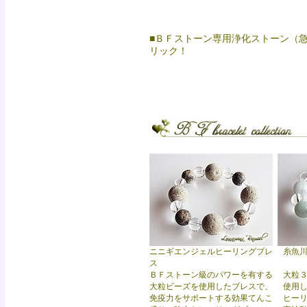
■ＢＦストーン専用浄化ストーン（
リック！
ニニギエンジェルヒーリングブレ
糸魚
ス
ＢＦストーン級のパワーを有する
大粒
大粒ビーズを使用したブレスで、
使用
免疫力をサポートする効果てんこ
ヒー