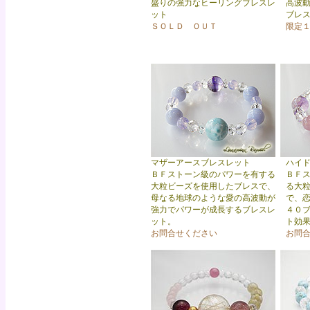
盛りの強力なヒーリングブレスレ
高波
ット
ブレ
ＳＯＬＤ ＯＵＴ
限定
マザーアースブレスレット
ハイ
ＢＦストーン級のパワーを有する
ＢＦ
大粒ビーズを使用したブレスで、
る大
母なる地球のような愛の高波動が
で、
強力でパワーが成長するブレスレ
４０
ット。
ト効
お問合せください
お問