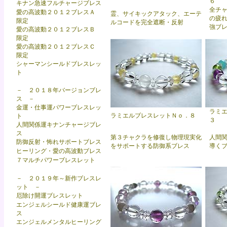
６
キナン急速フルチャージブレス
全チ
愛の高波動２０１２ブレスＡ
霊、サイキックアタック、エーテ
の疲
限定
ルコードを完全遮断・反射
強ブ
愛の高波動２０１２ブレスＢ
限定
愛の高波動２０１２ブレスＣ
限定
シャーマンシールドブレスレッ
ト
－ ２０１８年バージョンブレ
ス －
金運・仕事運パワーブレスレッ
ラミ
ラミエルブレスレットＮｏ．８
ト
３
人間関係運キナンチャージブレ
ス
第３チャクラを修復し物理現実化
人間
防御反射・怖れサポートブレス
をサポートする防御系ブレス
導く
ヒーリング・愛の高波動ブレス
７マルチパワーブレスレット
－ ２０１９年～新作ブレスレ
ット －
厄除け開運ブレスレット
エンジェルシールド健康運ブレ
ス
エンジェルメンタルヒーリング