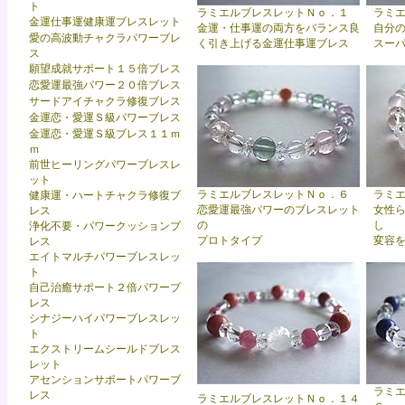
ト
ラミエルブレスレットＮｏ．１
ラミ
金運仕事運健康運ブレスレット
金運・仕事運の両方をバランス良
自分
愛の高波動チャクラパワーブレ
く引き上げる
金運仕事運ブレス
スー
ス
願望成就サポート１５倍ブレス
恋愛運最強パワー２０倍ブレス
サードアイチャクラ修復ブレス
金運恋・愛運Ｓ級パワーブレス
金運恋・愛運Ｓ級ブレス１１ｍ
ｍ
前世ヒーリングパワーブレスレ
ット
ラミエルブレスレットＮｏ．６
ラミ
健康運・ハートチャクラ修復ブ
恋愛運最強パワーのブレスレット
女性
レス
の
し
浄化不要・パワークッションブ
プロトタイプ
変容
レス
エイトマルチパワーブレスレッ
ト
自己治癒サポート２倍パワーブ
レス
シナジーハイパワーブレスレッ
ト
エクストリームシールドブレス
レット
アセンションサポートパワーブ
ラミ
レス
ラミエルブレスレットＮｏ．１４