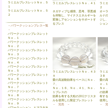
ラミエルブレスレットＮｏ．５
ラミエルブレスレットＮｏ．４１
ラミ
１
２
ラミエルブレスレットＮｏ．５
ネガティブな感情、思考、罪悪感
オー
２
を抑制し、マイナスエネルギーを
ルド
変換しアセンションをサポートす
ジし
るブレス
ショ
－パワークッションブレス一覧
－
パワークッションブレスレット
Ｎｏ．１
パワークッションブレスレット
Ｎｏ．２
パワークッションブレスレット
Ｎｏ．３
パワークッションブレスレット
Ｎｏ．４
パワークッションブレスレット
Ｎｏ．５
ラミエルブレスレットＮｏ．４３
ラミ
パワークッションブレスレット
Ａ
３Ｂ
Ｎｏ．６
愛の高波動効果をベースにＮｏ．
愛の
パワークッションブレスレット
７、
ｏ．
Ｎｏ．７
Ｎｏ．１６、Ｎｏ．４１、Ｎｏ．
Ｎｏ
パワークッションブレスレット
１ブレスの
の効
Ｎｏ．８
効果を有する大粒の2012クリスタ
有する
パワークッションブレスレット
ルを使用した限定ブレスレット
使用
Ｎｏ．９
－ 完売 －
－ 
パワークッション ヒマラヤＮ