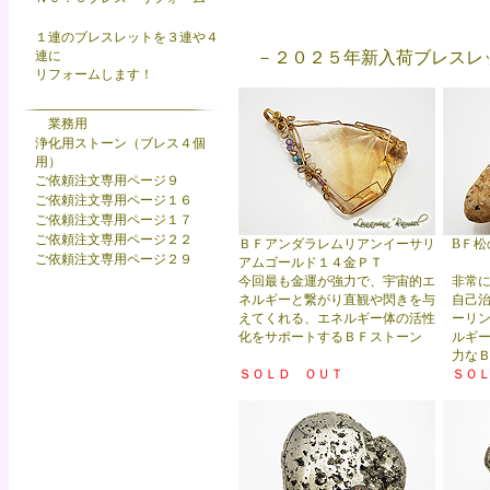
１連のブレスレットを３連や４
連に
－２０２５年新入荷ブレスレ
リフォームします！
業務用
浄化用ストーン（ブレス４個
用）
ご依頼注文専用ページ９
ご依頼注文専用ページ１６
ご依頼注文専用ページ１７
ご依頼注文専用ページ２２
ＢＦアンダラレムリアンイーサリ
BＦ松
ご依頼注文専用ページ２９
アムゴールド１４金ＰＴ
今回最も金運が強力で、宇宙的エ
非常
ネルギーと繋がり直観や閃きを与
自己
えてくれる、エネルギー体の活性
ーリ
化をサポートするＢＦストーン
ルギ
力な
ＳＯＬＤ ＯＵＴ
ＳＯ