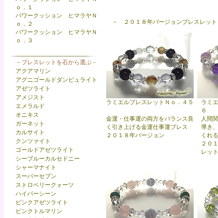
ｏ．１
パワークッション ヒマラヤＮ
－ ２０１８年バージョンブレスレット
ｏ．２
パワークッション ヒマラヤＮ
ｏ．３
－ブレスレットを石から選ぶ－
アクアマリン
アグニゴールドダンビュライト
アゼツライト
アメジスト
ラミエルブレスレットＮｏ．４５
ラミ
エメラルド
６
オニキス
金運・仕事運の両方をバランス良
人間
ガーネット
く引き上げる金運仕事運ブレス
導き
カルサイト
２０１８年バージョン
くれ
クンツァイト
２０
ゴールドアゼツライト
レッ
シーブルーカルセドニー
シャーマナイト
スーパーセブン
ストロベリークォーツ
ハイパーシーン
ピンクアゼツライト
ピンクトルマリン