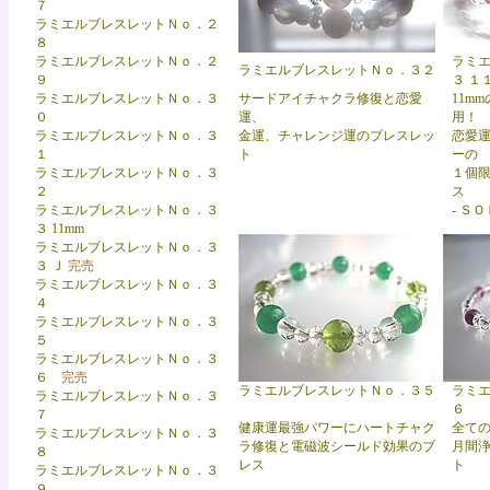
７
ラミエルブレスレットＮｏ．２
８
ラミエルブレスレットＮｏ．２
ラミ
ラミエルブレスレットＮｏ．３２
９
３ １
ラミエルブレスレットＮｏ．３
サードアイチャクラ修復と恋愛
11
m
０
運、
用！
ラミエルブレスレットＮｏ．３
金運、チャレンジ運のブレスレッ
恋愛
１
ト
ーの
ラミエルブレスレットＮｏ．３
１個
２
ス
ラミエルブレスレットＮｏ．３
- Ｓ
３
11mm
ラミエルブレスレットＮｏ．３
３ Ｊ
完売
ラミエルブレスレットＮｏ．３
４
ラミエルブレスレットＮｏ．３
５
ラミエルブレスレットＮｏ．３
６
完売
ラミエルブレスレットＮｏ．３５
ラミ
ラミエルブレスレットＮｏ．３
６
７
健康運最強パワーにハートチャク
全て
ラミエルブレスレットＮｏ．３
ラ修復と電磁波シールド効果のブ
月間
８
レス
ト
ラミエルブレスレットＮｏ．３
９