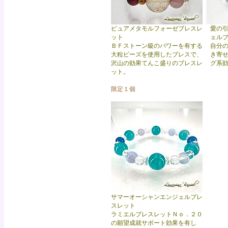
ピュアメタモルフォーゼブレスレ
愛の
ット
ェル
ＢＦストーン級のパワーを有する
自分
大粒ビーズを使用したブレスで、
き寄
沢山の効果てんこ盛りのブレスレ
グ系
ット。
限定１個
サマーオーシャンエンジェルブレ
スレット
ラミエルブレスレットＮｏ．２０
の願望成就サポート効果を有し